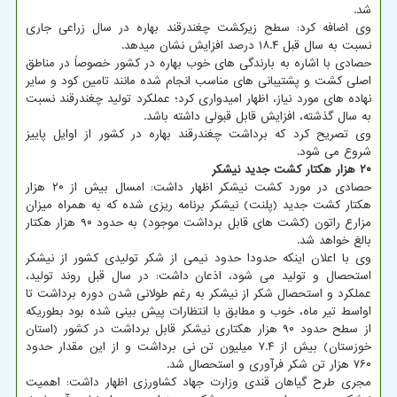
شد.
وی اضافه کرد: سطح زیرکشت چغندرقند بهاره در سال زراعی جاری
نسبت به سال قبل ۱۸.۴ درصد افزایش نشان میدهد.
حصادی با اشاره به بارندگی های خوب بهاره در کشور خصوصاً در مناطق
اصلی کشت و پشتیبانی های مناسب انجام شده مانند تامین کود و سایر
نهاده های مورد نیاز، اظهار امیدواری کرد؛ عملکرد تولید چغندرقند نسبت
به سال گذشته، افزایش قابل قبولی داشته باشد.
وی تصریح کرد که برداشت چغندرقند بهاره در کشور از اوایل پاییز
شروع می شود.
۲۰
هزار هکتار کشت جدید نیشکر
حصادی در مورد کشت نیشکر اظهار داشت: امسال بیش از ۲۰ هزار
هکتار کشت جدید (پلنت) نیشکر برنامه ریزی شده که به همراه میزان
مزارع راتون (کشت های قابل برداشت موجود) به حدود ۹۰ هزار هکتار
بالغ خواهد شد.
وی با اعلان اینکه حدودا حدود نیمی از شکر تولیدی کشور از نیشکر
استحصال و تولید می شود، اذعان داشت: در سال قبل روند تولید،
عملکرد و استحصال شکر از نیشکر به رغم طولانی شدن دوره برداشت تا
اواسط تیر ماه، خوب و مطابق با انتظارات پیش بینی شده بود بطوریکه
از سطح حدود ۹۰ هزار هکتاری نیشکر قابل برداشت در کشور (استان
خوزستان) بیش از ۷.۴ میلیون تن نی برداشت و از این مقدار حدود
۷۶۰ هزار تن شکر فرآوری و استحصال شد.
مجری طرح گیاهان قندی وزارت جهاد کشاورزی اظهار داشت: اهمیت