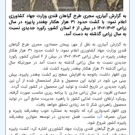
به گزارش آبیاری، مجری طرح گیاهان قندی وزارت جهاد کشاورزی
اعلام نمود: با کشت حدود 31 هزار هکتار چغندر پاییزه در سال
زراعی 1403-1402 در بیش از 6 استان کشور، رکورد جدیدی نسبت
به سال زراعی گذشته به دست آمد.
به گزارش آبیاری به نقل از مهر، پیمان حصادی، مجری طرح گیاهان
قندی وزارت جهاد کشاورزی اعلام نمود: با کشت حدود ۳۱ هزار هکتار
چغندر پاییزه در سال زراعی ۱۴۰۳-۱۴۰۲ در بیش از ۶ استان کشور، رکورد
جدیدی نسبت به سال زراعی گذشته به دست آمد در صورتیکه سال
زراعی گذشته ۲۱ هزار هکتار چغندر پاییزه کشت شد.
وی اظهار داشت: باتوجه به افزایش سطح زیر کشت چغندر پاییزه، پیش
بینی می شود در تولید این محصول و شکر استحصال شده از آن نیز،
رکورد جدیدی در تاریخ کشت و تولید این محصول در کشور ثبت گردد.
حصادی افزود: در سال زراعی جاری با برنامه ریزی مناسب صورت گرفته،
رویکرد ارتقای امنیت غذایی کشور با راهبرد مدیریت منابع آبی در تولید
محصول راهبردی شکر تا حد زیادی تحقق خواهد یافت.
وی اظهار امیدواری کرد که باتوجه به عملکرد خوب چغندرقند پاییزه و
میزان مصرف
آب
مناسب، فصل جدیدی در توسعه متوازن چغندرقند
پاییزه کشور شروع شود.
مجری طرح گیاهان قندی وزارت جهاد کشاورزی اشاره کرد: کشت پاییزه
چغندرقند، کمتر از نصف کشت بهاره، آب مصرف می کند بطوریکه در