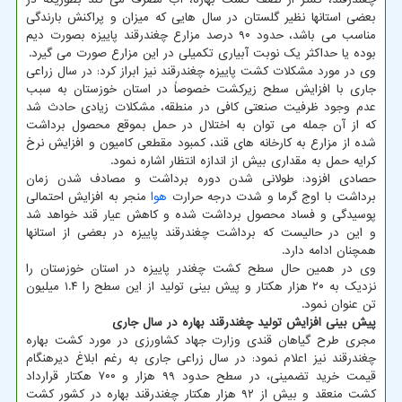
بعضی استانها نظیر گلستان در سال هایی که میزان و پراکنش بارندگی
مناسب می باشد، حدود ۹۰ درصد مزارع چغندرقند پاییزه بصورت دیم
بوده یا حداکثر یک نوبت آبیاری تکمیلی در این مزارع صورت می گیرد.
وی در مورد مشکلات کشت پاییزه چغندرقند نیز ابراز کرد: در سال زراعی
جاری با افزایش سطح زیرکشت خصوصاً در استان خوزستان به سبب
عدم وجود ظرفیت صنعتی کافی در منطقه، مشکلات زیادی حادث شد
که از آن جمله می توان به اختلال در حمل بموقع محصول برداشت
شده از مزارع به کارخانه های قند، کمبود مقطعی کامیون و افزایش نرخ
کرایه حمل به مقداری بیش از اندازه انتظار اشاره نمود.
حصادی افزود: طولانی شدن دوره برداشت و مصادف شدن زمان
برداشت با اوج گرما و شدت درجه حرارت
هوا
منجر به افزایش احتمالی
پوسیدگی و فساد محصول برداشت شده و کاهش عیار قند خواهد شد
و این در حالیست که برداشت چغندرقند پاییزه در بعضی از استانها
همچنان ادامه دارد.
وی در همین حال سطح کشت چغندر پاییزه در استان خوزستان را
نزدیک به ۲۰ هزار هکتار و پیش بینی تولید از این سطح را ۱.۴ میلیون
تن عنوان نمود.
پیش
بینی افزایش تولید چغندرقند بهاره در سال جاری
مجری طرح گیاهان قندی وزارت جهاد کشاورزی در مورد کشت بهاره
چغندرقند نیز اعلام نمود: در سال زراعی جاری به رغم ابلاغ دیرهنگام
قیمت خرید تضمینی، در سطح حدود ۹۹ هزار و ۷۰۰ هکتار قرارداد
کشت منعقد و بیش از ۹۲ هزار هکتار چغندرقند بهاره در کشور کشت