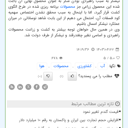
نیشکر به سبب راهبردی بودن شکر به عنوان محصول نهایی آن باعث
شده این محصول زراعی جز
محصولات
برنامه ریزی شده در طرح الگوی
کشت قرار گیرد، امّا با اینحال به سبب محقق نشدن اختصاص سهمیه
کود فسفات آن، احتمال می دهیم از این بابت شاهد نوساناتی در میزان
عملکرد نیشکر امسال باشیم.
وی در همین حال خواهان توجه بیشتر به کشت و زراعت محصولات
راهبردی و اساسی نظیر چغندرقند و نیشکر از طرف دولت شد.
16:19:36
1403/04/22
678
/ 5
5.0
تگها:
آب
,
كشاورزی
,
محصولات
,
هوا
مطلب را می پسندید؟
(0)
(1)
X
تازه ترین مطالب مرتبط
قیمت گندم تغییر نمود
افزایش حجم تجارت بین ایران و پاکستان به رقم 10 میلیارد دلار