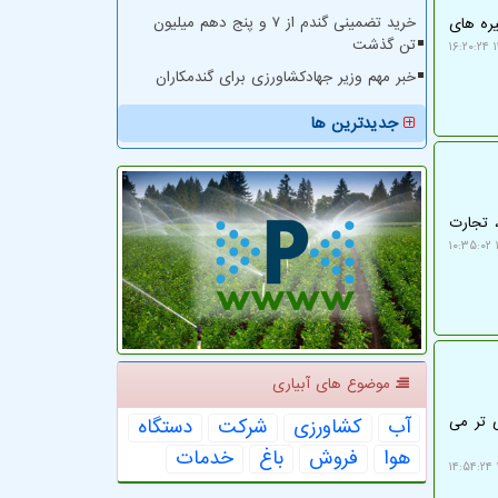
خرید تضمینی گندم از ۷ و پنج دهم میلیون
یره های
تن گذشت
۱
خبر مهم وزیر جهادکشاورزی برای گندمکاران
جدیدترین ها
 تجارت
موضوع های آبیاری
وی تر می
آب
كشاورزی
شركت
دستگاه
هوا
فروش
باغ
خدمات