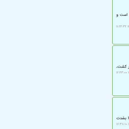
ت کشت گلخانه ای سبزیجات و گل های زینتی 80 به 20 درصد است و
۱
که در کشت،
۱
ا بشدت
۱