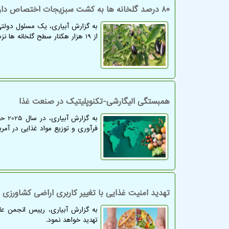
۸۰ درصد گلخانه ها به کشت سبزیجات اختصاص دارد پیشتازی تهران
از 19 هزار هکتار سطح گلخانه ها نزدیک به 16 هزار هکتار به کشت خیار، گوجه فرنگی، فلفل و بادمجان اختصاص دارد.
همبستگی الیگارشی-تکنوپلیتیک در صنعت غذا
فرآوری و توزیع مواد غذایی در آمر
تهدید امنیت غذایی با تغییر کاربری اراضی کشاورزی 
به گزارش آبیاری، رییس انجمن عل
تهدید خواهد نمود.